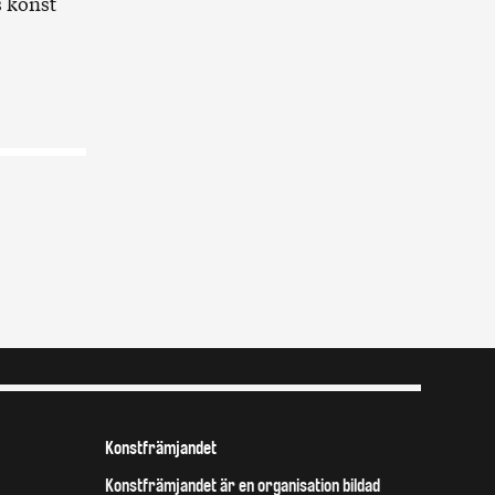
s konst
Konstfrämjandet
Konstfrämjandet är en organisation bildad