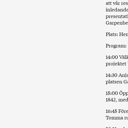
att vår r
inledande
presentat
Garpenbe
Plats: H
Program:
14:00 Väl
projektet 
14:30 Anj
platsen G
15:00 Öpp
1842, med
16:45 För
Tomma rum