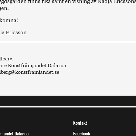
dsgården finns fika samt en visning av Nadja Ericsson
gen.
lkomna!
ja Ericsson
lberg
dare Konstfrämjandet Dalarna
lberg@konstframjandet.se
Kontakt
mjandet Dalarna
Facebook