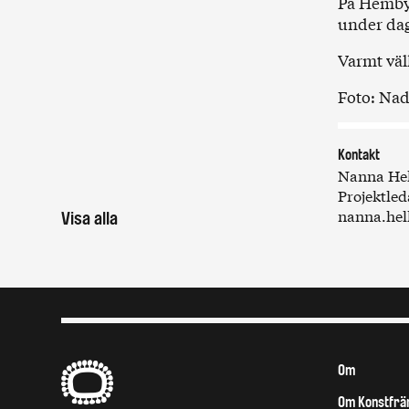
På Hembyg
under da
Varmt vä
Foto: Nad
Kontakt
Nanna Hel
Projektle
nanna.hel
Visa alla
B
Om
Om Konstfrä