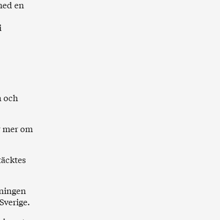
 med en
i
n och
r mer om
täcktes
eningen
Sverige.