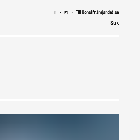
Till Konstfrämjandet.se
7
8
Sök