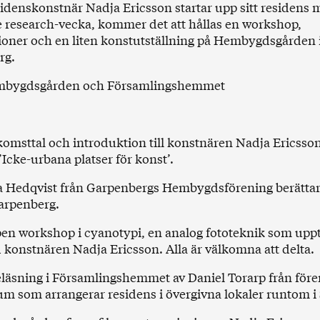
esidenskonstnär Nadja Ericsson startar upp sitt residens
 research-vecka, kommer det att hållas en workshop,
ioner och en liten konstutställning på Hembygdsgården 
rg.
embygdsgården och Församlingshemmet
komsttal och introduktion till konstnären Nadja Ericsso
’Icke-urbana platser för konst’.
a Hedqvist från Garpenbergs Hembygdsförening berätta
arpenberg.
en workshop i cyanotypi, en analog fototeknik som upp
 konstnären Nadja Ericsson. Alla är välkomna att delta.
eläsning i Församlingshemmet av Daniel Torarp från för
 som arrangerar residens i övergivna lokaler runtom i 