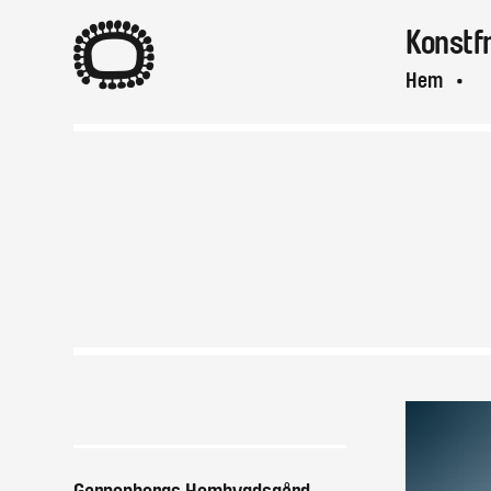
A
Konstf
Hem
A
Var & när