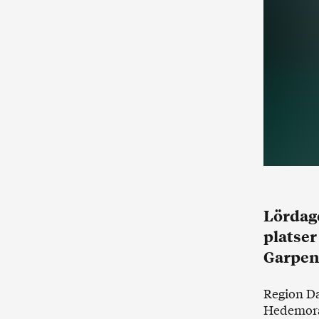
Lördage
platser
Garpen
Region Da
Hedemora