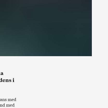
na
dens i
mans med
and med